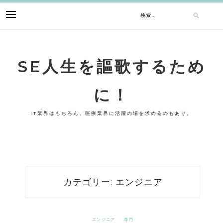
Skip
検
to
content
索:
SE人生を謳歌するため
に！
IT業界はもちろん、医療業界に活躍の場を求めるのもあり。
カテゴリー:
エンジニア
エンジニア
専門